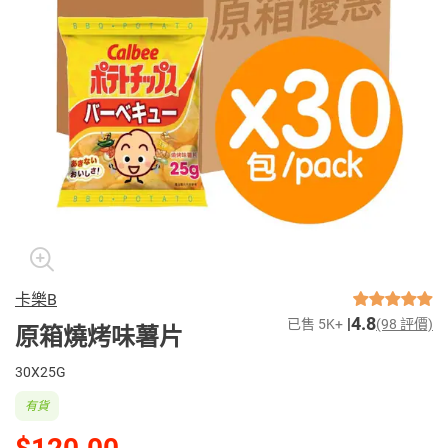
卡樂B
4.8
已售 5K+
(98 評價)
原箱燒烤味薯片
30X25G
有貨