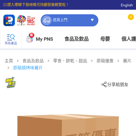
☝🏼㩒入嚟睇下我哋嘅可持續發展概覽啦！
English
⭐購物滿$399即享免費送貨；滿$100即可免費店取。
0
送貨上門
新
My PNS
食品及飲品
母嬰
個人護
所有產品
主頁
食品及飲品
零食、餅乾、甜品
原箱優惠
薯片
原箱燒烤味薯片
分享給朋友