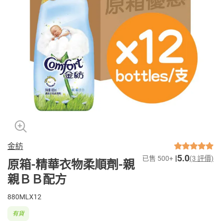
金紡
5.0
已售 500+
(3 評價)
原箱-精華衣物柔順劑-親
親ＢＢ配方
880MLX12
有貨