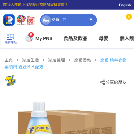
☝🏼㩒入嚟睇下我哋嘅可持續發展概覽啦！
English
⭐購物滿$399即享免費送貨；滿$100即可免費店取。
0
送貨上門
新
My PNS
食品及飲品
母嬰
個人護
所有產品
主頁
家居生活
家居護理
原箱優惠
原箱-精華衣物
柔順劑-親親ＢＢ配方
分享給朋友