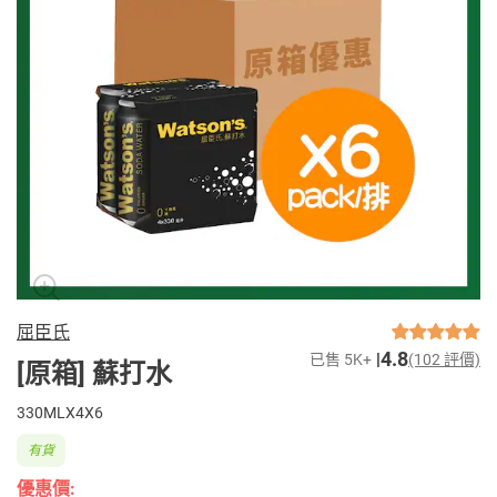
屈臣氏
4.8
已售 5K+
(102 評價)
[原箱] 蘇打水
330MLX4X6
有貨
優惠價: