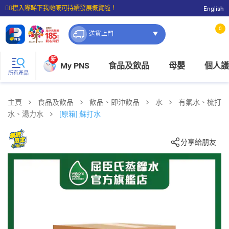
☝🏼㩒入嚟睇下我哋嘅可持續發展概覽啦！
English
⭐購物滿$399即享免費送貨；滿$100即可免費店取。
0
送貨上門
新
My PNS
食品及飲品
母嬰
個人護
所有產品
主頁
食品及飲品
飲品、即沖飲品
水
有氣水、梳打
水、湯力水
[原箱] 蘇打水
分享給朋友