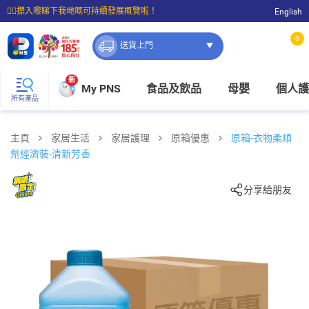
☝🏼㩒入嚟睇下我哋嘅可持續發展概覽啦！
English
⭐購物滿$399即享免費送貨；滿$100即可免費店取。
0
送貨上門
新
My PNS
食品及飲品
母嬰
個人護
所有產品
主頁
家居生活
家居護理
原箱優惠
原箱-衣物柔順
劑經濟裝-清新芳香
分享給朋友