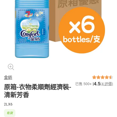
金紡
4.5
已售 500+
(4 評價)
原箱-衣物柔順劑經濟裝-
清新芳香
2LX6
有貨