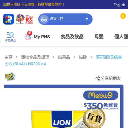
☝🏼㩒入嚟睇下我哋嘅可持續發展概覽啦！
English
⭐購物滿$399即享免費送貨；滿$100即可免費店取。
0
送貨上門
新
My PNS
食品及飲品
母嬰
個人護
所有產品
主頁
寵物食品及護理
貓用品
貓砂
[原箱]除臭綠茶
土砂 (5Lx4) LN0203 x 4
分享給朋友