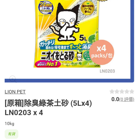
LION PET
0.0
(0 評價)
[原箱]除臭綠茶土砂 (5Lx4)
LN0203 x 4
10kg
有貨