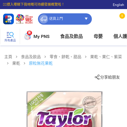
☝🏼㩒入嚟睇下我哋嘅可持續發展概覽啦！
English
⭐購物滿$399即享免費送貨；滿$100即可免費店取。
0
送貨上門
新
My PNS
食品及飲品
母嬰
個人護
所有產品
主頁
食品及飲品
零食、餅乾、甜品
果乾、果仁、紫菜
果乾
原粒無花果乾
分享給朋友