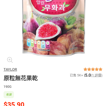
TAYLOR
5.0
已售 5K+
(1 評價)
原粒無花果乾
190G
有貨
$35.90