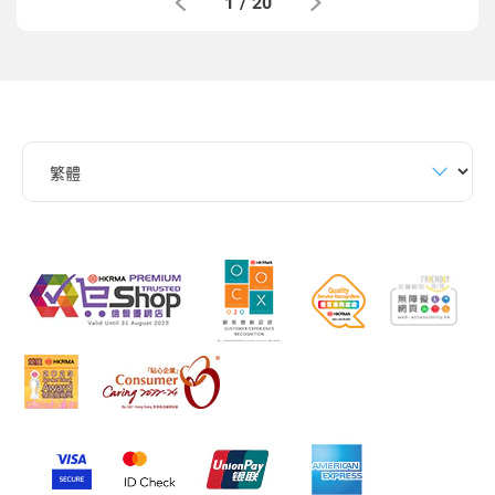
1
/
20