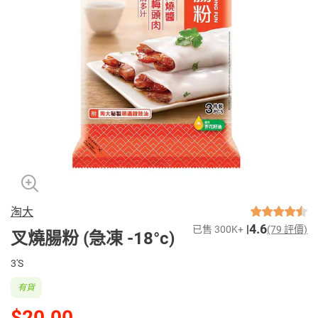
淘大
4.6
已售 300K+
(79 評價)
叉燒腸粉 (急凍 -18°c)
3'S
有貨
$20.00