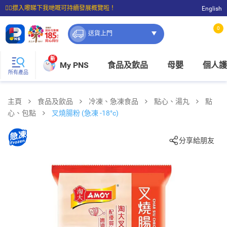
☝🏼㩒入嚟睇下我哋嘅可持續發展概覽啦！
English
⭐購物滿$399即享免費送貨；滿$100即可免費店取。
0
送貨上門
新
My PNS
食品及飲品
母嬰
個人護
所有產品
主頁
食品及飲品
冷凍、急凍食品
點心、湯丸
點
心、包點
叉燒腸粉 (急凍 -18°c)
分享給朋友