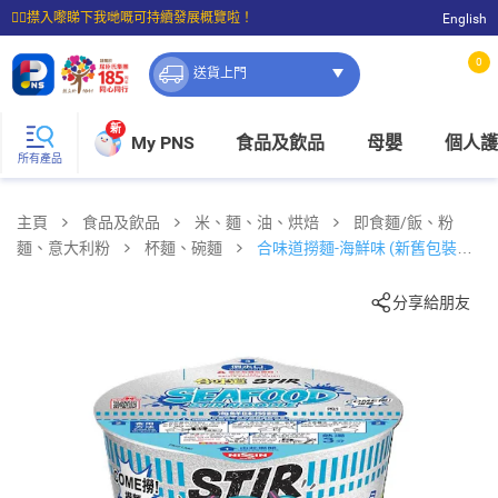
☝🏼㩒入嚟睇下我哋嘅可持續發展概覽啦！
English
⭐購物滿$399即享免費送貨；滿$100即可免費店取。
0
送貨上門
新
My PNS
食品及飲品
母嬰
個人護
所有產品
主頁
食品及飲品
米、麵、油、烘焙
即食麵/飯、粉
麵、意大利粉
杯麵、碗麵
合味道撈麵-海鮮味 (新舊包裝隨
機發貨)
分享給朋友