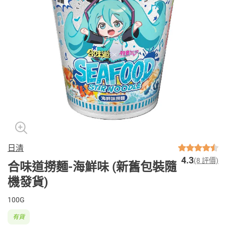
日清
4.3
(8 評價)
合味道撈麵-海鮮味 (新舊包裝隨
機發貨)
100G
有貨