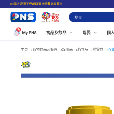
☝🏼㩒入嚟睇下我哋嘅可持續發展概覽啦！
⭐購物滿$399即享免費送貨；滿$100即可免費店取。
新
My PNS
食品及飲品
母嬰
個
主頁
寵物食品及護理
貓用品
貓食品
貓零食
吞拿