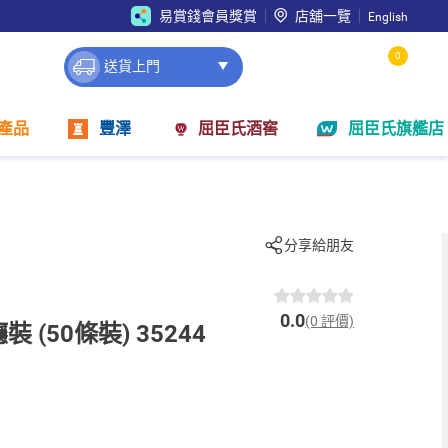
易賞錢會員獎賞
店舖一覽
English
0
送貨上門
產品
豐澤
屈臣氏酒窖
屈臣氏旗艦店
分享給朋友
0.0
(0 評價)
(50條裝) 35244