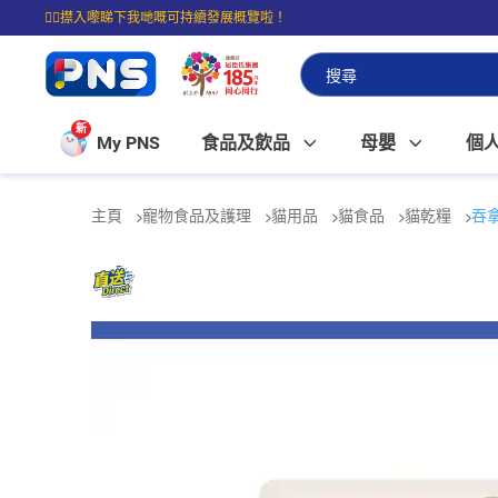
☝🏼㩒入嚟睇下我哋嘅可持續發展概覽啦！
⭐購物滿$399即享免費送貨；滿$100即可免費店取。
新
My PNS
食品及飲品
母嬰
個
主頁
寵物食品及護理
貓用品
貓食品
貓乾糧
吞拿