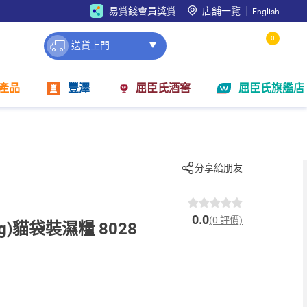
易賞錢會員獎賞
店舖一覽
English
0
送貨上門
產品
豐澤
屈臣氏酒窖
屈臣氏旗艦店
分享給朋友
0.0
(0 評價)
g)貓袋裝濕糧 8028