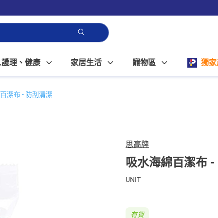
人護理、健康
家居生活
寵物區
獨家
百潔布 - 防刮清潔
思高牌
吸水海綿百潔布 -
UNIT
有貨