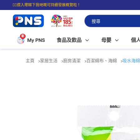
☝🏼㩒入嚟睇下我哋嘅可持續發展概覽啦！
⭐購物滿$399即享免費送貨；滿$100即可免費店取。
新
My PNS
食品及飲品
母嬰
個
主頁
家居生活
廚房清潔
百潔綿布、海綿
吸水海綿