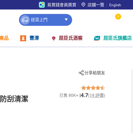
易賞錢會員獎賞
店舖一覽
English
0
送貨上門
產品
豐澤
屈臣氏酒窖
屈臣氏旗艦店
分享給朋友
4.7
已售 80K+
(19 評價)
 防刮清潔