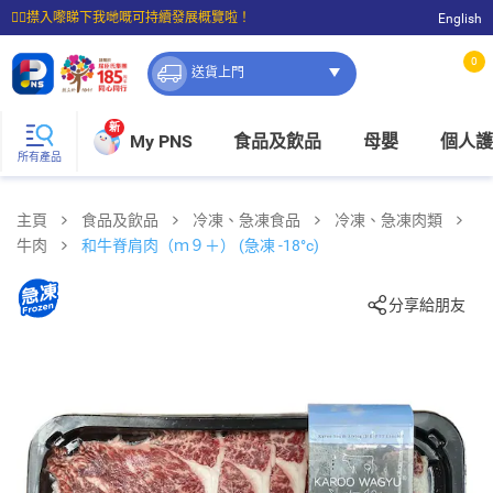
☝🏼㩒入嚟睇下我哋嘅可持續發展概覽啦！
English
⭐購物滿$399即享免費送貨；滿$100即可免費店取。
0
送貨上門
新
My PNS
食品及飲品
母嬰
個人護
所有產品
主頁
食品及飲品
冷凍、急凍食品
冷凍、急凍肉類
牛肉
和牛脊肩肉（ｍ９＋） (急凍 -18°c)
分享給朋友