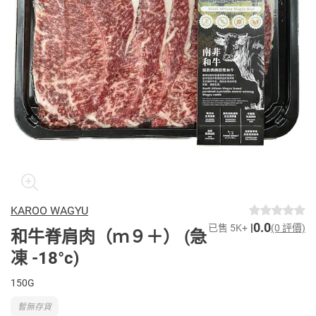
KAROO WAGYU
0.0
已售 5K+
(0 評價)
和牛脊肩肉（ｍ９＋） (急
凍 -18°c)
150G
暫無存貨