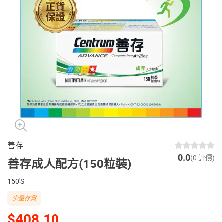
善存
0.0
(0 評價)
善存成人配方(150粒裝)
150'S
少量存貨
$408.10