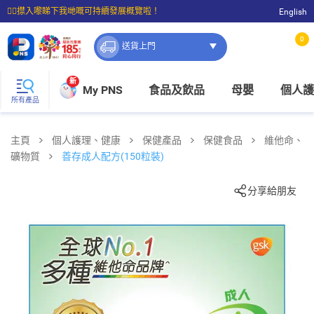
☝🏼㩒入嚟睇下我哋嘅可持續發展概覽啦！
English
⭐購物滿$399即享免費送貨；滿$100即可免費店取。
0
送貨上門
新
My PNS
食品及飲品
母嬰
個人護
所有產品
主頁
個人護理、健康
保健產品
保健食品
維他命、
礦物質
善存成人配方(150粒裝)
分享給朋友