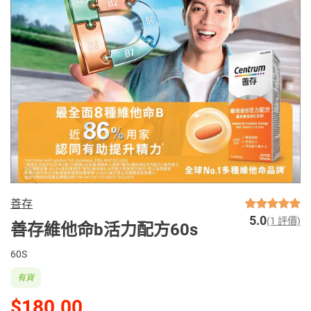
善存
5.0
(1 評價)
善存維他命b活力配方60s
60S
有貨
$180.00