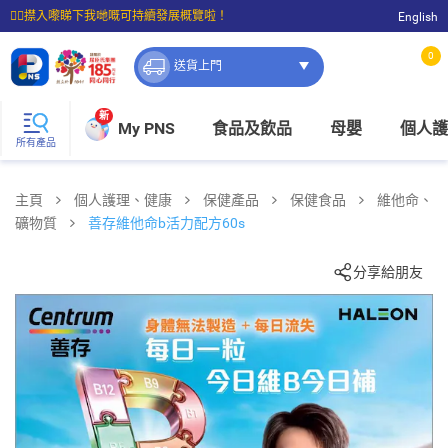
☝🏼㩒入嚟睇下我哋嘅可持續發展概覽啦！
English
⭐購物滿$399即享免費送貨；滿$100即可免費店取。
0
送貨上門
新
My PNS
食品及飲品
母嬰
個人護
所有產品
主頁
個人護理、健康
保健產品
保健食品
維他命、
礦物質
善存維他命b活力配方60s
分享給朋友