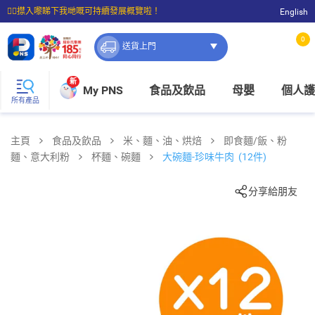
☝🏼㩒入嚟睇下我哋嘅可持續發展概覽啦！
English
⭐購物滿$399即享免費送貨；滿$100即可免費店取。
0
送貨上門
新
My PNS
食品及飲品
母嬰
個人護
所有產品
主頁
食品及飲品
米、麵、油、烘焙
即食麵/飯、粉
麵、意大利粉
杯麵、碗麵
大碗麵-珍味牛肉 (12件)
分享給朋友