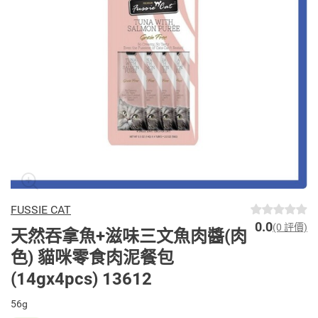
FUSSIE CAT
0.0
(0 評價)
天然吞拿魚+滋味三文魚肉醬(肉
色) 貓咪零食肉泥餐包
(14gx4pcs) 13612
56g