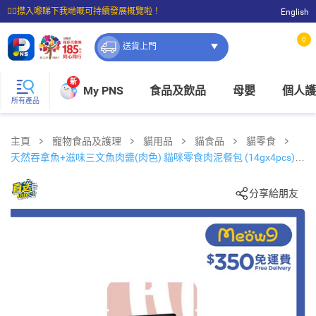
☝🏼㩒入嚟睇下我哋嘅可持續發展概覽啦！
English
⭐購物滿$399即享免費送貨；滿$100即可免費店取。
0
送貨上門
新
My PNS
食品及飲品
母嬰
個人護
所有產品
主頁
寵物食品及護理
貓用品
貓食品
貓零食
天然吞拿魚+滋味三文魚肉醬(肉色) 貓咪零食肉泥餐包 (14gx4pcs)
13612
分享給朋友