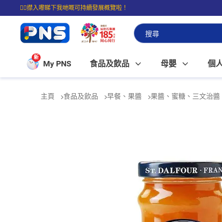
☝🏼㩒入嚟睇下我哋嘅可持續發展概覽啦！
⭐購物滿$399即享免費送貨；滿$100即可免費店取。
新
My PNS
食品及飲品
母嬰
個
主頁
食品及飲品
早餐、果醬
果醬、蜜糖、三文治醬