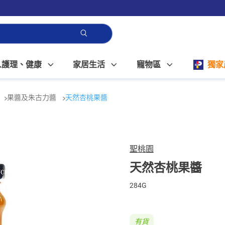
人護理、健康
家居生活
寵物區
獨家
果醬及朱古力醬
天然杏桃果醬
聖桃園
天然杏桃果醬
284G
有貨