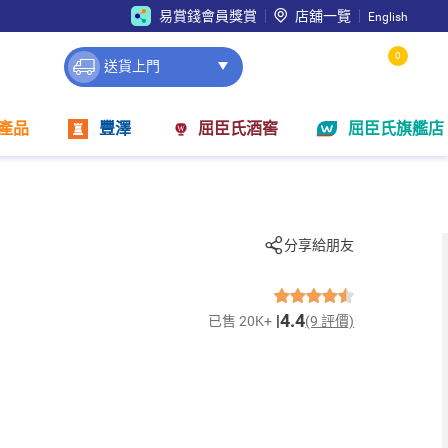
易賞錢會員獎賞
店舖一覽
English
0
送貨上門
產品
豐澤
屈臣氏酒窖
屈臣氏旗艦店
分享給朋友
4.4
已售 20K+
(9 評價)