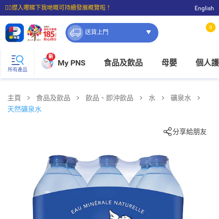
☝🏼㩒入嚟睇下我哋嘅可持續發展概覽啦！
English
⭐購物滿$399即享免費送貨；滿$100即可免費店取。
0
送貨上門
新
My PNS
食品及飲品
母嬰
個人護
所有產品
主頁
食品及飲品
飲品、即沖飲品
水
礦泉水
天然礦泉水
分享給朋友