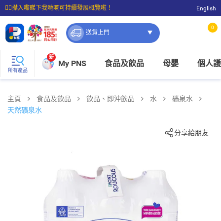
☝🏼㩒入嚟睇下我哋嘅可持續發展概覽啦！
English
⭐購物滿$399即享免費送貨；滿$100即可免費店取。
0
送貨上門
新
My PNS
食品及飲品
母嬰
個人護
所有產品
主頁
食品及飲品
飲品、即沖飲品
水
礦泉水
天然礦泉水
分享給朋友