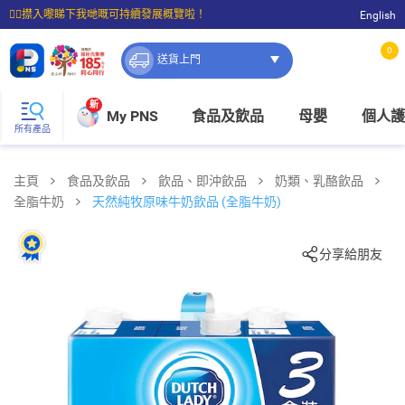
☝🏼㩒入嚟睇下我哋嘅可持續發展概覽啦！
English
⭐購物滿$399即享免費送貨；滿$100即可免費店取。
0
送貨上門
新
My PNS
食品及飲品
母嬰
個人護
所有產品
主頁
食品及飲品
飲品、即沖飲品
奶類、乳酪飲品
全脂牛奶
天然純牧原味牛奶飲品 (全脂牛奶)
分享給朋友