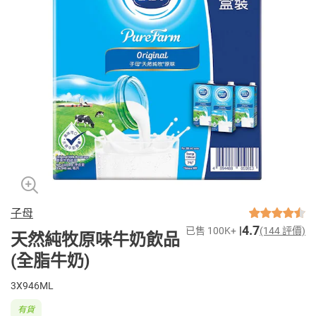
子母
4.7
已售 100K+
(144 評價)
天然純牧原味牛奶飲品
(全脂牛奶)
3X946ML
有貨