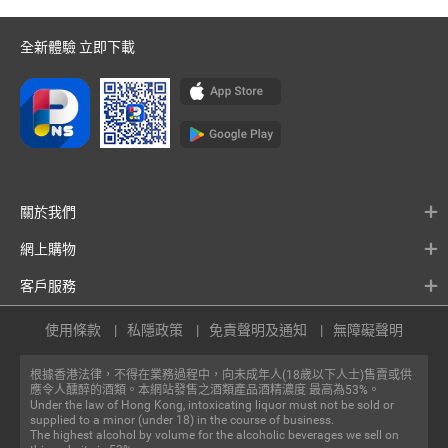
全新體驗 立即下載
關於我們
網上購物
客戶服務
使用條款
私隱政策
免責聲明及通知
無障礙聲明
根據香港法律，不得在業務過程中，向未成年人(18歲以下人士)售賣或供
應令人醺醉的酒類。本網站發售之酒類產品酒精濃度 最高為53%。
Under the law of Hong Kong, intoxicating liquor must not be sold or
supplied to a minor (under 18) in the course of business.
The highest alcohol by volume for the alcoholic beverages we sell on