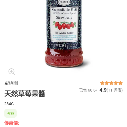
聖桃園
4.9
已售 60K+
(11 評價)
天然草莓果醬
284G
有貨
優惠價: