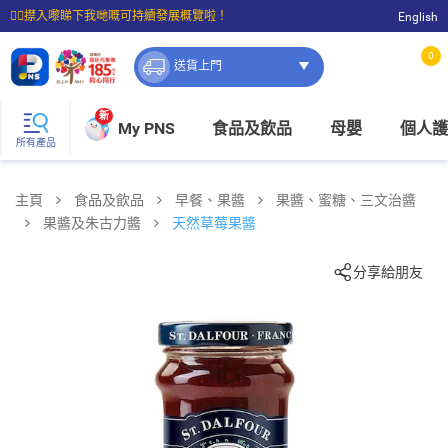
☝🏼㩒入嚟睇下我哋嘅可持續發展概覽啦！
English
⭐購物滿$399即享免費送貨；滿$100即可免費店取。
0
送貨上門
新
My PNS
食品及飲品
母嬰
個人護
所有產品
主頁
食品及飲品
早餐、果醬
果醬、蜜糖、三文治醬
果醬及朱古力醬
天然草莓果醬
分享給朋友