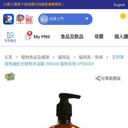
☝🏼㩒入嚟睇下我哋嘅可持續發展概覽啦！
English
⭐購物滿$399即享免費送貨；滿$100即可免費店取。
0
送貨上門
新
My PNS
食品及飲品
母嬰
個人護
所有產品
主頁
寵物食品及護理
貓用品
貓用具、傢俱
天然薄
荷修護配方寵物沐浴露 (500ml) 貓狗合用 CPSG003
分享給朋友