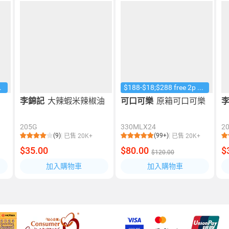
.25L coke
$188-$18;$288 free 2p 1.25L coke
李錦記
大辣蝦米辣椒油
可口可樂
原箱可口可樂
205G
330MLX24
2
(9)
(99+)
已售 20K+
已售 20K+
$35.00
$80.00
$
$120.00
加入購物車
加入購物車