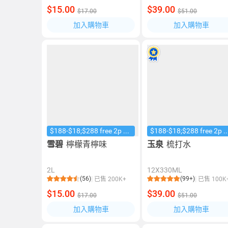
$15.00
$39.00
$17.00
$51.00
加入購物車
加入購物車
$188-$18;$288 free 2p 1.25L coke
$188-$18;$288 free 2p 1
雪碧
檸檬青檸味
玉泉
梳打水
2L
12X330ML
(56)
(99+)
已售 200K+
已售 100K
$15.00
$39.00
$17.00
$51.00
加入購物車
加入購物車