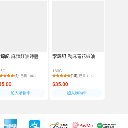
李錦記
麻辣紅油辣醬
李錦記
勁麻青花椒油
05G
180G
(6)
(15)
已售 10K+
已售 10K+
35.00
$35.00
加入購物車
加入購物車