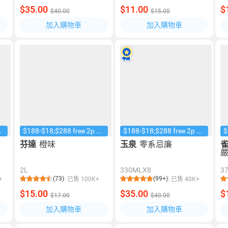
$35.00
$11.00
$
$40.00
$15.00
加入購物車
加入購物車
.25L coke
$188-$18;$288 free 2p 1.25L coke
$188-$18;$288 free 2p 1.25L coke
芬達
橙味
玉泉
零系忌廉
2L
330MLX8
3
(73)
(99+)
+
已售 100K+
已售 40K+
$15.00
$35.00
$
$17.00
$40.00
加入購物車
加入購物車