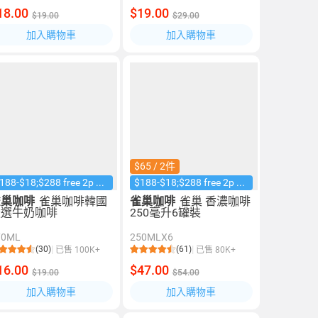
18.00
$19.00
$19.00
$29.00
加入購物車
加入購物車
$65 / 2件
$188-$18;$288 free 2p 1.25L coke
$188-$18;$288 free 2p 1.25L coke
雀巢咖啡
雀巢咖啡韓國
雀巢咖啡
雀巢 香濃咖啡
嚴選牛奶咖啡
250毫升6罐裝
70ML
250MLX6
(30)
(61)
已售 100K+
已售 80K+
16.00
$47.00
$19.00
$54.00
加入購物車
加入購物車