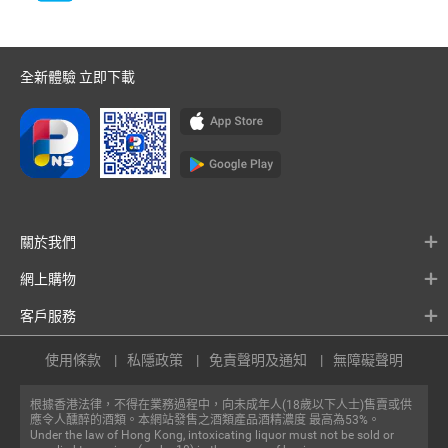
全新體驗 立即下載
關於我們
網上購物
客戶服務
使用條款
私隱政策
免責聲明及通知
無障礙聲明
根據香港法律，不得在業務過程中，向未成年人(18歲以下人士)售賣或供
應令人醺醉的酒類。本網站發售之酒類產品酒精濃度 最高為53%。
Under the law of Hong Kong, intoxicating liquor must not be sold or