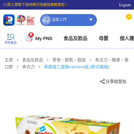
☝🏼㩒入嚟睇下我哋嘅可持續發展概覽啦！
English
⭐購物滿$399即享免費送貨；滿$100即可免費店取。
0
送貨上門
新
My PNS
食品及飲品
母嬰
個人護
所有產品
主頁
食品及飲品
零食、餅乾、甜品
朱古力、糖果、香
口膠
朱古力
奇趣蛋三蛋裝natoons版 (款式隨機)
分享給朋友