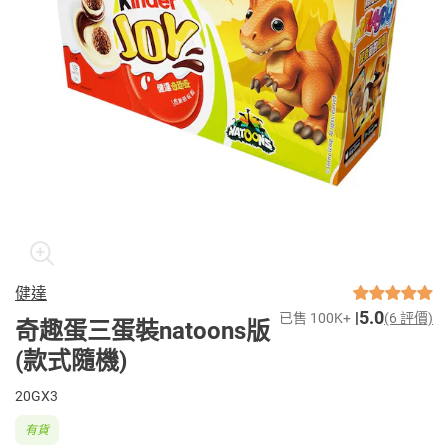
健達
5.0
已售 100K+
(6 評價)
奇趣蛋三蛋裝natoons版
(款式隨機)
20GX3
有貨