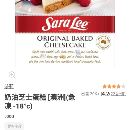
莎莉
4.2
已售 20K+
(22 評價)
奶油芝士蛋糕 [澳洲](急
凍 -18°c)
500G
暫無存貨