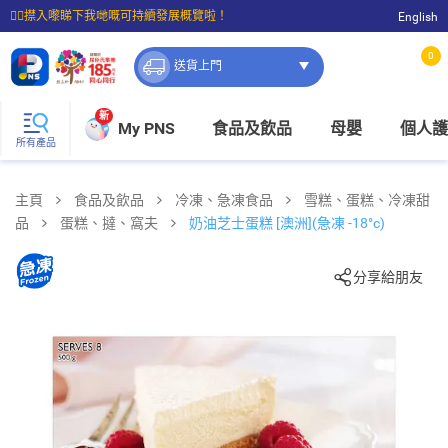
☝🏼㩒入嚟睇下我哋嘅可持續發展概覽啦！
English
⭐購物滿$399即享免費送貨；滿$100即可免費店取。
0
送貨上門
新
My PNS
食品及飲品
母嬰
個人護
所有產品
主頁
食品及飲品
冷凍、急凍食品
雪糕、蛋糕、冷凍甜
品
蛋糕、撻、窩夫
奶油芝士蛋糕 [澳洲](急凍 -18°c)
分享給朋友