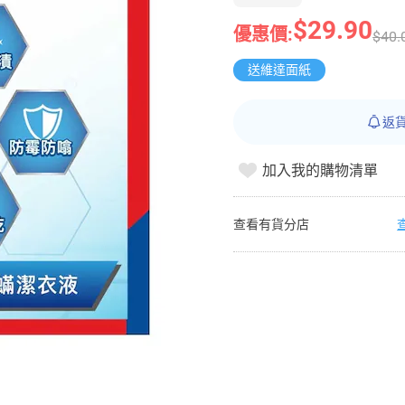
$29.90
優惠價:
$40.
送維達面紙
返
加入我的購物清單
查看有貨分店