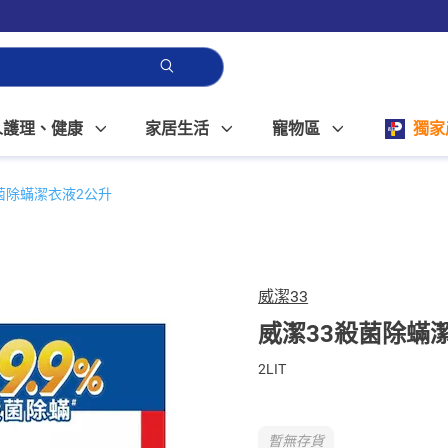
人護理、健康
家居生活
寵物區
獨家
菌除蟎潔衣液2公升
威潔33
威潔33殺菌除蟎
2LIT
暫無存貨