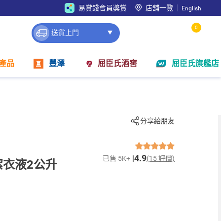
易賞錢會員獎賞
店舖一覽
English
0
送貨上門
產品
豐澤
屈臣氏酒窖
屈臣氏旗艦店
分享給朋友
4.9
已售 5K+
(15 評價)
潔衣液2公升