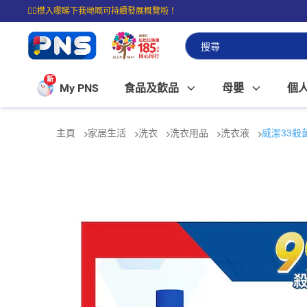
☝🏼㩒入嚟睇下我哋嘅可持續發展概覽啦！
⭐購物滿$399即享免費送貨；滿$100即可免費店取。
新
My PNS
食品及飲品
母嬰
個
主頁
家居生活
洗衣
洗衣用品
洗衣液
威潔33殺