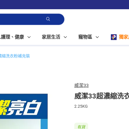
人護理、健康
家居生活
寵物區
獨家
濃縮洗衣粉補充裝
威潔33
威潔33超濃縮洗
2.25KG
有貨