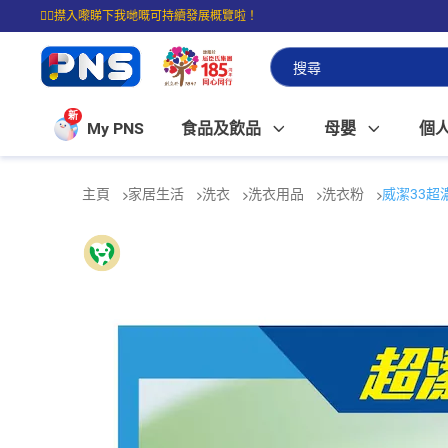
☝🏼㩒入嚟睇下我哋嘅可持續發展概覽啦！
⭐購物滿$399即享免費送貨；滿$100即可免費店取。
新
My PNS
食品及飲品
母嬰
個
主頁
家居生活
洗衣
洗衣用品
洗衣粉
威潔33超