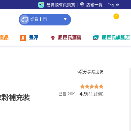
易賞錢會員獎賞
店舖一覽
English
0
送貨上門
產品
豐澤
屈臣氏酒窖
屈臣氏旗艦店
分享給朋友
4.9
已售 20K+
(31 評價)
衣粉補充裝