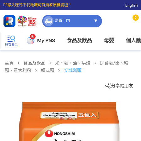
☝🏼㩒入嚟睇下我哋嘅可持續發展概覽啦！
English
⭐購物滿$399即享免費送貨；滿$100即可免費店取。
0
送貨上門
新
My PNS
食品及飲品
母嬰
個人護
所有產品
主頁
食品及飲品
米、麵、油、烘焙
即食麵/飯、粉
麵、意大利粉
韓式麵
安城湯麵
分享給朋友