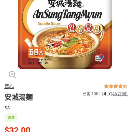
農心
4.7
已售 10K+
(46 評價)
安城湯麵
5'S
有貨
$32.00