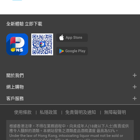
全新體驗 立即下載
關於我們
網上購物
客戶服務
使用條款
私隱政策
免責聲明及通知
無障礙聲明
根據香港法律，不得在業務過程中，向未成年人(18歲以下人士)售賣或供
應令人醺醉的酒類。本網站發售之酒類產品酒精濃度 最高為53%。
Under the law of Hong Kong, intoxicating liquor must not be sold or