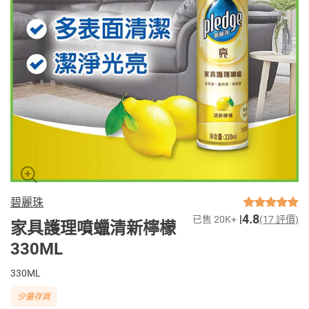
碧麗珠
4.8
已售 20K+
(17 評價)
家具護理噴蠟清新檸檬
330ML
330ML
少量存貨