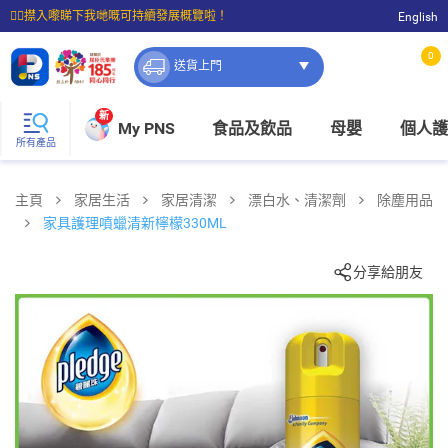
☝🏼㩒入嚟睇下我哋嘅可持續發展概覽啦！
English
⭐購物滿$399即享免費送貨；滿$100即可免費店取。
0
送貨上門
新
My PNS
食品及飲品
母嬰
個人護
所有產品
主頁
家居生活
家居清潔
漂白水、清潔劑
除塵用品
家具護理噴蠟清新檸檬330ML
分享給朋友