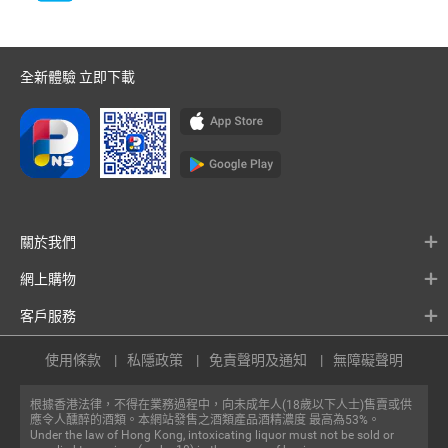
全新體驗 立即下載
關於我們
網上購物
客戶服務
使用條款
私隱政策
免責聲明及通知
無障礙聲明
根據香港法律，不得在業務過程中，向未成年人(18歲以下人士)售賣或供
應令人醺醉的酒類。本網站發售之酒類產品酒精濃度 最高為53%。
Under the law of Hong Kong, intoxicating liquor must not be sold or