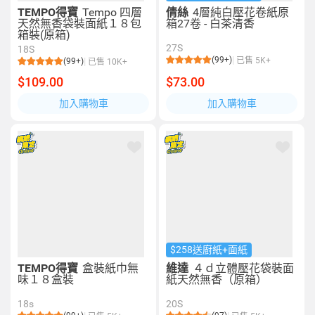
TEMPO得寶
Tempo 四層
倩絲
4層純白壓花卷紙原
天然無香袋裝面紙１８包
箱27卷 - 白茶清香
箱裝(原箱)
27S
18S
(99+)
已售 5K+
(99+)
已售 10K+
$109.00
$73.00
加入購物車
加入購物車
$258送廚紙+面紙
TEMPO得寶
盒裝紙巾無
維達
４ｄ立體壓花袋裝面
味１８盒裝
紙天然無香（原箱）
18s
20S