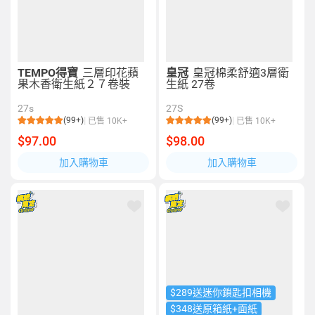
TEMPO得寶
三層印花蘋
皇冠
皇冠棉柔舒適3層衛
果木香衛生紙２７卷裝
生紙 27卷
27s
27S
(99+)
(99+)
已售 10K+
已售 10K+
$97.00
$98.00
加入購物車
加入購物車
$289送迷你鎖匙扣相機
$348送原箱紙+面紙