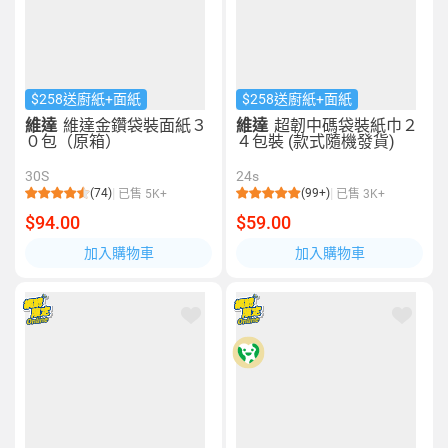
$258送廚紙+面紙
$258送廚紙+面紙
維達
維達金鑽袋裝面紙３
維達
超韌中碼袋裝紙巾２
０包（原箱）
４包裝 (款式隨機發貨)
30S
24s
(74)
(99+)
已售 5K+
已售 3K+
$94.00
$59.00
加入購物車
加入購物車