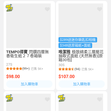
$289送迷你鎖匙扣相機
$348送原箱紙+面紙
TEMPO得寶
閃鑽四層無
唯潔雅
極致綿柔三層壓花
香衛生紙２７卷箱裝
抽取式面紙 (天然無香)[原
箱30包]
27S
30S
(99+)
已售 5K+
(94)
已售 5K+
$98.00
$107.00
加入購物車
加入購物車