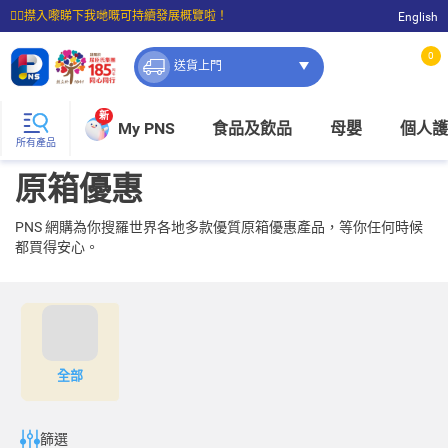
☝🏼㩒入嚟睇下我哋嘅可持續發展概覽啦！
English
⭐購物滿$399即享免費送貨；滿$100即可免費店取。
0
送貨上門
新
My PNS
食品及飲品
母嬰
個人護
所有產品
原箱優惠
PNS 網購為你搜羅世界各地多款優質原箱優惠產品，等你任何時候
都買得安心。
全部
篩選