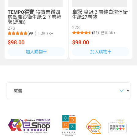
TEMPO得寶
得寶閃鑽四
皇冠
皇冠３層純白潔淨衛
層藍風鈴衛生紙２７卷箱
生紙27卷裝
裝(原箱)
27S
27S
(55)
已售 3K+
(99+)
已售 3K+
$98.00
$98.00
加入購物車
加入購物車