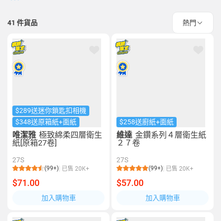
41
件貨品
熱門
$289送迷你鎖匙扣相機
$348送原箱紙+面紙
$258送廚紙+面紙
唯潔雅
極致綿柔四層衛生
維達
金鑽系列４層衛生紙
紙[原箱27卷]
２７卷
27S
27S
(99+)
(99+)
已售 20K+
已售 20K+
$71.00
$57.00
加入購物車
加入購物車