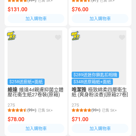
(99+)
(97)
已售 5K+
已售 5K+
$131.00
$76.00
加入購物車
加入購物車
$289送迷你鎖匙扣相機
$258送廚紙+面紙
$348送原箱紙+面紙
維達
維達4d親膚抑菌立體
唯潔雅
極致綿柔四層衛生
壓花衞生紙27卷裝(原箱)
紙 (爽身粉淡香)[原箱27卷]
27S
27S
(99+)
(99+)
已售 5K+
已售 5K+
$78.00
$71.00
加入購物車
加入購物車