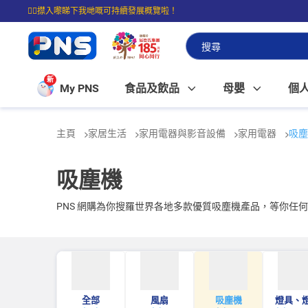
☝🏼㩒入嚟睇下我哋嘅可持續發展概覽啦！
⭐購物滿$399即享免費送貨；滿$100即可免費店取。
新
My PNS
食品及飲品
母嬰
個
主頁
家居生活
家用電器與影音設備
家用電器
吸塵
吸塵機
PNS 網購為你搜羅世界各地多款優質吸塵機產品，等你任
全部
風扇
吸塵機
燈具、