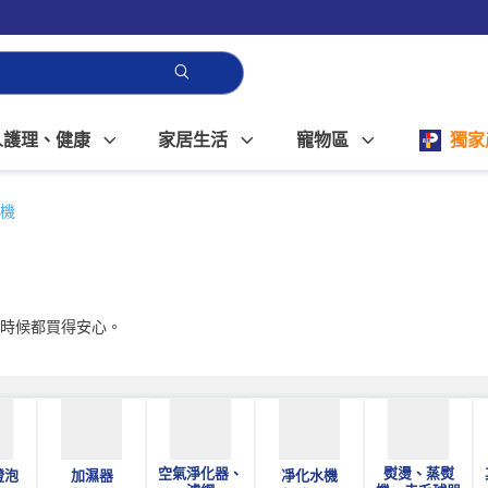
人護理、健康
家居生活
寵物區
獨家
機
何時候都買得安心。
空氣淨化器、
熨燙、蒸熨
燈泡
加濕器
凈化水機