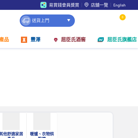
易賞錢會員獎賞
店舖一覽
English
0
送貨上門
產品
豐澤
屈臣氏酒窖
屈臣氏旗艦店
其他舒適家居
暖爐、衣物烘