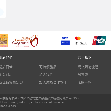
關於我們
網上購物
關於百佳
可持續發展
網上購物流程
企業資訊
加入我們
易賞錢
百佳品質檢定部
加入成為合作夥伴
店鋪一覽
人醺醉的酒類。本網站發售之酒類產品酒精濃度 最高為53%。
 to a minor (under 18) in the course of business.
bsite is 53%.