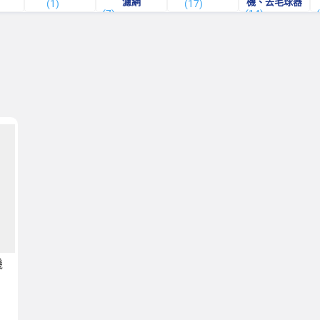
濾網
機、去毛球器
(1)
(17)
(7)
(14)
機