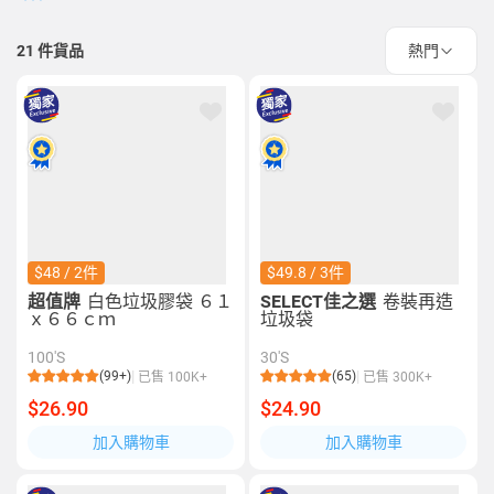
21
件貨品
熱門
$48 / 2件
$49.8 / 3件
超值牌
白色垃圾膠袋 ６１
SELECT佳之選
卷裝再造
ｘ６６ｃｍ
垃圾袋
100'S
30'S
(99+)
(65)
已售 100K+
已售 300K+
$26.90
$24.90
加入購物車
加入購物車