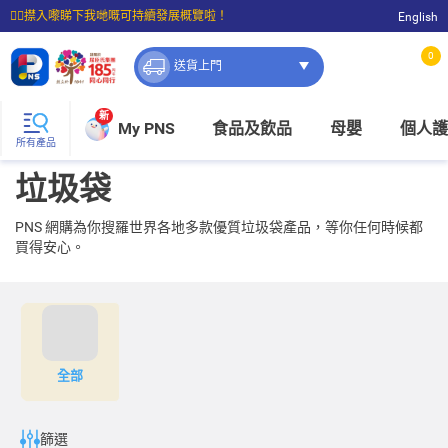
☝🏼㩒入嚟睇下我哋嘅可持續發展概覽啦！
English
⭐購物滿$399即享免費送貨；滿$100即可免費店取。
0
送貨上門
新
My PNS
食品及飲品
母嬰
個人護
所有產品
垃圾袋
PNS 網購為你搜羅世界各地多款優質垃圾袋產品，等你任何時候都
買得安心。
全部
篩選