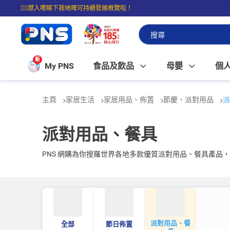
☝🏼㩒入嚟睇下我哋嘅可持續發展概覽啦！
⭐購物滿$399即享免費送貨；滿$100即可免費店取。
新
My PNS
食品及飲品
母嬰
個
主頁
家居生活
家居用品、佈置
節慶、派對用品
派
派對用品、餐具
PNS 網購為你搜羅世界各地多款優質派對用品、餐具產品
派對用品、餐
全部
節日佈置