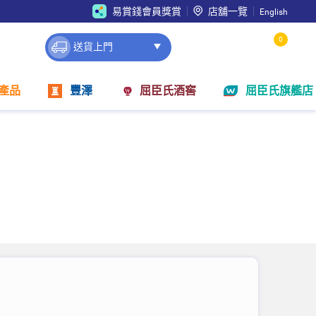
易賞錢會員獎賞
店舖一覽
English
0
送貨上門
產品
豐澤
屈臣氏酒窖
屈臣氏旗艦店