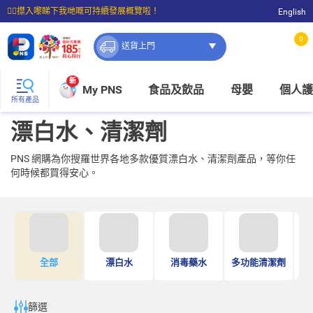
☝🏼㩒入嚟睇下我哋嘅可持續發展概覽啦！
English
⭐購物滿$399即享免費送貨；滿$100即可免費店取。
0
送貨上門
新
My PNS
食品及飲品
母嬰
個人護
所有產品
漂白水、清潔劑
PNS 網購為你搜羅世界各地多款優質漂白水、清潔劑產品，等你任
何時候都買得安心。
全部
漂白水
消毒藥水
多功能清潔劑
篩選