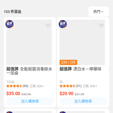
123
件貨品
熱門
$39 / 2件
超值牌
全能殺菌消毒綠水
超值牌
漂白水－檸檬味
一加侖
1GAL
2L
(96)
(51)
已售 50K+
已售 50K+
$35.00
$20.90
$42.90
$21.90
加入購物車
加入購物車