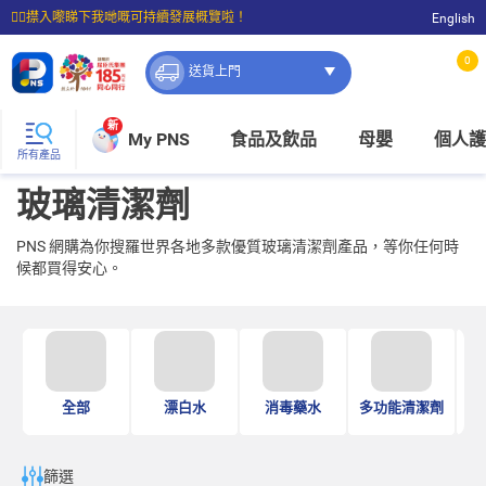
☝🏼㩒入嚟睇下我哋嘅可持續發展概覽啦！
English
⭐購物滿$399即享免費送貨；滿$100即可免費店取。
0
送貨上門
新
My PNS
食品及飲品
母嬰
個人護
所有產品
玻璃清潔劑
PNS 網購為你搜羅世界各地多款優質玻璃清潔劑產品，等你任何時
候都買得安心。
全部
漂白水
消毒藥水
多功能清潔劑
篩選