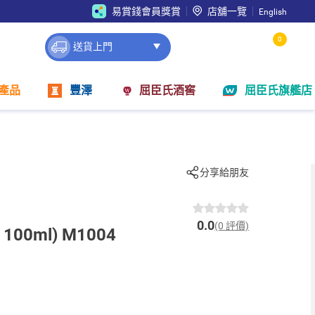
易賞錢會員獎賞
店舖一覽
English
0
送貨上門
產品
豐澤
屈臣氏酒窖
屈臣氏旗艦店
分享給朋友
0.0
(0 評價)
100ml) M1004