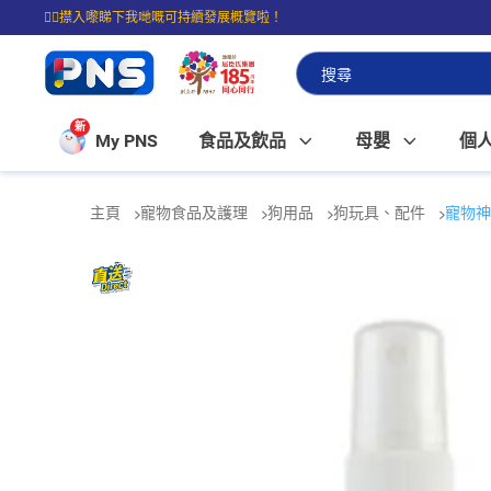
☝🏼㩒入嚟睇下我哋嘅可持續發展概覽啦！
⭐購物滿$399即享免費送貨；滿$100即可免費店取。
新
My PNS
食品及飲品
母嬰
個
主頁
寵物食品及護理
狗用品
狗玩具、配件
寵物神仙水