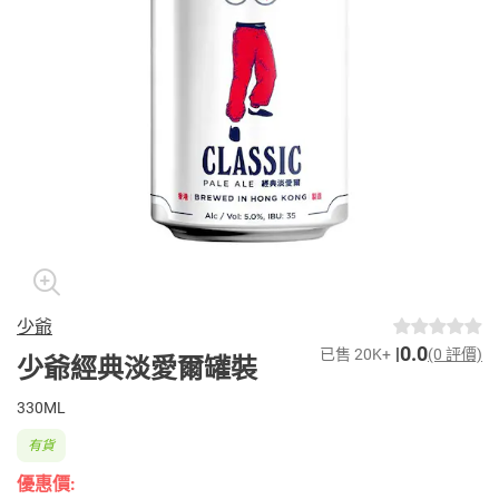
少爺
0.0
已售 20K+
(0 評價)
少爺經典淡愛爾罐裝
330ML
有貨
優惠價: