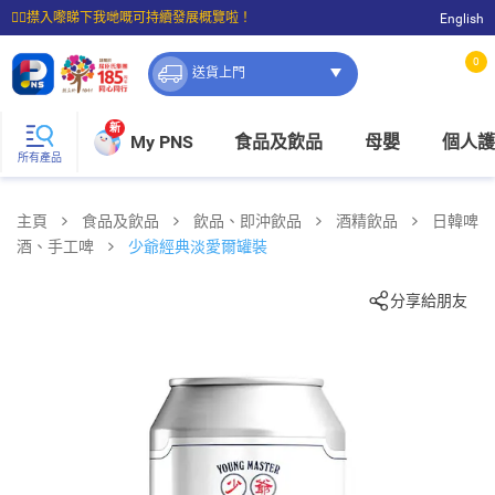
☝🏼㩒入嚟睇下我哋嘅可持續發展概覽啦！
English
⭐購物滿$399即享免費送貨；滿$100即可免費店取。
0
送貨上門
新
My PNS
食品及飲品
母嬰
個人護
所有產品
主頁
食品及飲品
飲品、即沖飲品
酒精飲品
日韓啤
酒、手工啤
少爺經典淡愛爾罐裝
分享給朋友