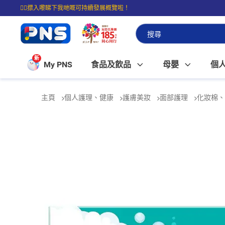
☝🏼㩒入嚟睇下我哋嘅可持續發展概覽啦！
⭐購物滿$399即享免費送貨；滿$100即可免費店取。
新
My PNS
食品及飲品
母嬰
個
主頁
個人護理、健康
護膚美妝
面部護理
化妝棉