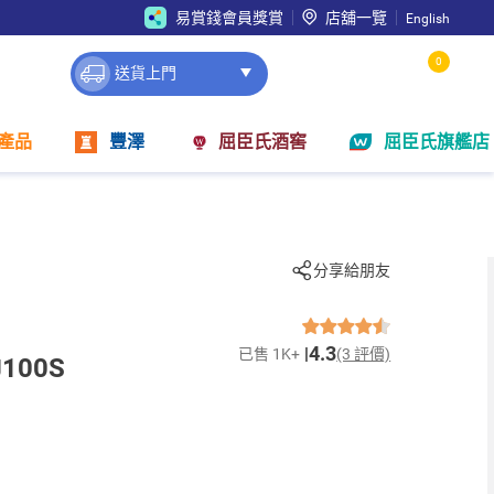
易賞錢會員獎賞
店舖一覽
English
0
送貨上門
產品
豐澤
屈臣氏酒窖
屈臣氏旗艦店
分享給朋友
4.3
已售 1K+
(3 評價)
00S