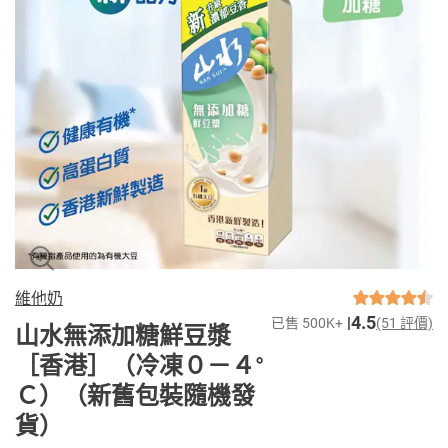
維他奶
4.5
已售 500K+
(51 評價)
山水無添加糖鮮豆漿
［香港］（冷凍０－４°
Ｃ）（新舊包裝隨機發
貨）