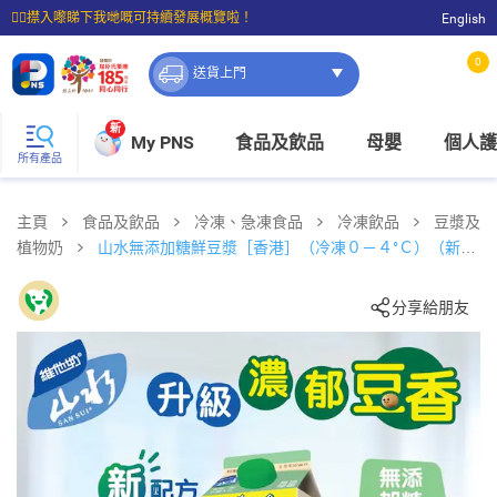
☝🏼㩒入嚟睇下我哋嘅可持續發展概覽啦！
English
⭐購物滿$399即享免費送貨；滿$100即可免費店取。
0
送貨上門
新
My PNS
食品及飲品
母嬰
個人護
所有產品
主頁
食品及飲品
冷凍、急凍食品
冷凍飲品
豆漿及
植物奶
山水無添加糖鮮豆漿［香港］（冷凍０－４°Ｃ）（新舊
包裝隨機發貨）
分享給朋友