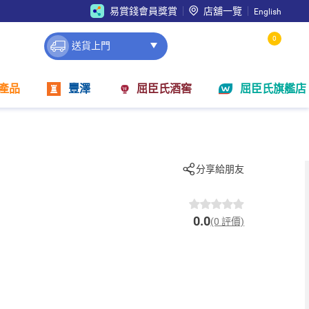
易賞錢會員獎賞
店舖一覽
English
0
送貨上門
產品
豐澤
屈臣氏酒窖
屈臣氏旗艦店
分享給朋友
0.0
(0 評價)