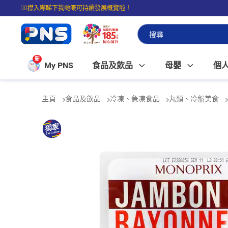
☝🏼㩒入嚟睇下我哋嘅可持續發展概覽啦！
⭐購物滿$399即享免費送貨；滿$100即可免費店取。
新
My PNS
食品及飲品
母嬰
個
主頁
食品及飲品
冷凍、急凍食品
丸類、冷盤美食