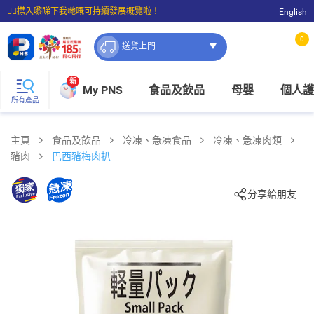
☝🏼㩒入嚟睇下我哋嘅可持續發展概覽啦！
English
⭐購物滿$399即享免費送貨；滿$100即可免費店取。
0
送貨上門
新
My PNS
食品及飲品
母嬰
個人護
所有產品
主頁
食品及飲品
冷凍、急凍食品
冷凍、急凍肉類
豬肉
巴西豬梅肉扒
分享給朋友