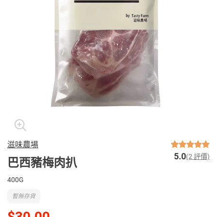
滋味農場
5.0
(2 評價)
巴西豬梅肉扒
400G
暫無存貨
$30.00