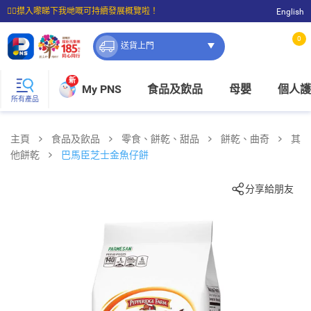
☝🏼㩒入嚟睇下我哋嘅可持續發展概覽啦！
English
⭐購物滿$399即享免費送貨；滿$100即可免費店取。
0
送貨上門
新
My PNS
食品及飲品
母嬰
個人護
所有產品
主頁
食品及飲品
零食、餅乾、甜品
餅乾、曲奇
其
他餅乾
巴馬臣芝士金魚仔餅
分享給朋友