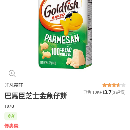
非凡農莊
3.7
已售 10K+
(3 評價)
巴馬臣芝士金魚仔餅
187G
有貨
優惠價: