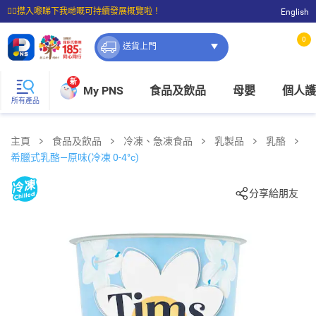
☝🏼㩒入嚟睇下我哋嘅可持續發展概覽啦！
English
⭐購物滿$399即享免費送貨；滿$100即可免費店取。
0
送貨上門
新
My PNS
食品及飲品
母嬰
個人護
所有產品
主頁
食品及飲品
冷凍、急凍食品
乳製品
乳酪
希臘式乳酪—原味(冷凍 0-4°c)
分享給朋友