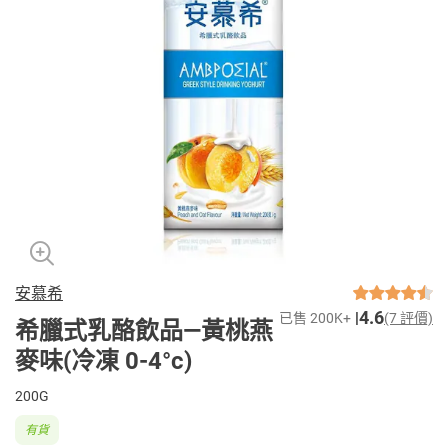
安慕希
4.6
已售 200K+
(7 評價)
希臘式乳酪飲品—黃桃燕
麥味(冷凍 0-4°c)
200G
有貨