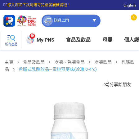
☝🏼㩒入嚟睇下我哋嘅可持續發展概覽啦！
English
⭐購物滿$399即享免費送貨；滿$100即可免費店取。
0
送貨上門
新
My PNS
食品及飲品
母嬰
個人護
所有產品
主頁
食品及飲品
冷凍、急凍食品
冷凍飲品
乳酪飲
品
希臘式乳酪飲品—黃桃燕麥味(冷凍 0-4°c)
分享給朋友