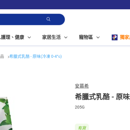
人護理、健康
家居生活
寵物區
獨家
飲品
希臘式乳酪 - 原味(冷凍 0-4°c)
安慕希
希臘式乳酪 - 原味(
205G
有貨