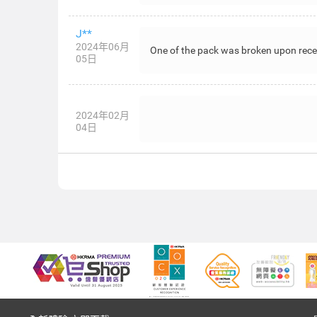
J**
2024年06月
One of the pack was broken upon rece
05日
2024年02月
04日