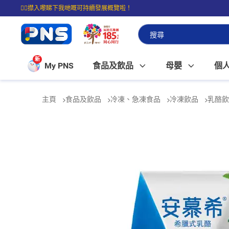
☝🏼㩒入嚟睇下我哋嘅可持續發展概覽啦！
⭐購物滿$399即享免費送貨；滿$100即可免費店取。
新
My PNS
食品及飲品
母嬰
個
主頁
食品及飲品
冷凍、急凍食品
冷凍飲品
乳酪