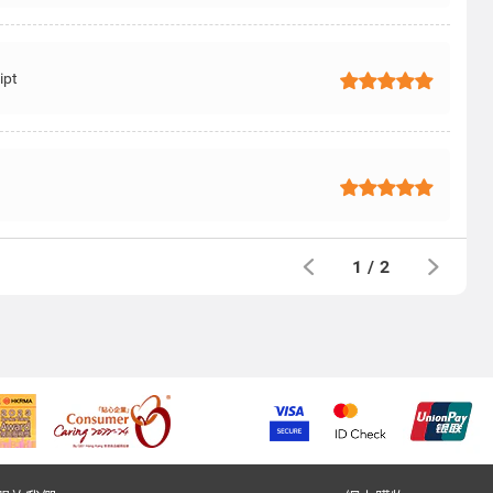
ipt
1
/
2