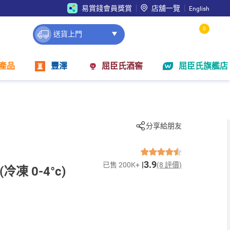
易賞錢會員獎賞
店舖一覽
English
0
送貨上門
產品
豐澤
屈臣氏酒窖
屈臣氏旗艦店
分享給朋友
3.9
已售 200K+
(8 評價)
冷凍 0-4°c)