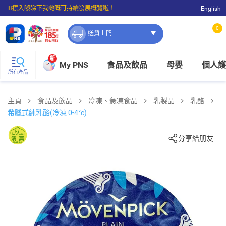
☝🏼㩒入嚟睇下我哋嘅可持續發展概覽啦！
English
⭐購物滿$399即享免費送貨；滿$100即可免費店取。
0
送貨上門
新
My PNS
食品及飲品
母嬰
個人護
所有產品
主頁
食品及飲品
冷凍、急凍食品
乳製品
乳酪
希臘式純乳酪(冷凍 0-4°c)
分享給朋友