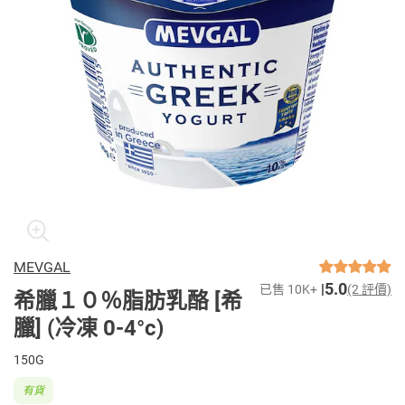
MEVGAL
5.0
已售 10K+
(2 評價)
希臘１０％脂肪乳酪 [希
臘] (冷凍 0-4°c)
150G
有貨