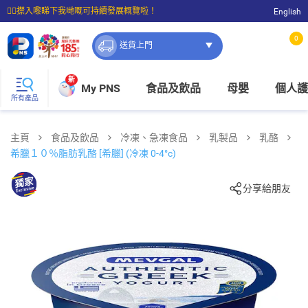
☝🏼㩒入嚟睇下我哋嘅可持續發展概覽啦！
English
⭐購物滿$399即享免費送貨；滿$100即可免費店取。
0
送貨上門
新
My PNS
食品及飲品
母嬰
個人護
所有產品
主頁
食品及飲品
冷凍、急凍食品
乳製品
乳酪
希臘１０％脂肪乳酪 [希臘] (冷凍 0-4°c)
分享給朋友