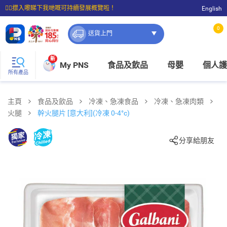
☝🏼㩒入嚟睇下我哋嘅可持續發展概覽啦！
English
⭐購物滿$399即享免費送貨；滿$100即可免費店取。
0
送貨上門
新
My PNS
食品及飲品
母嬰
個人護
所有產品
主頁
食品及飲品
冷凍、急凍食品
冷凍、急凍肉類
火腿
幹火腿片 [意大利](冷凍 0-4°c)
分享給朋友