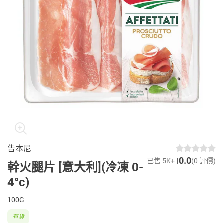
告本尼
0.0
已售 5K+
(0 評價)
幹火腿片 [意大利](冷凍 0-
4°c)
100G
有貨