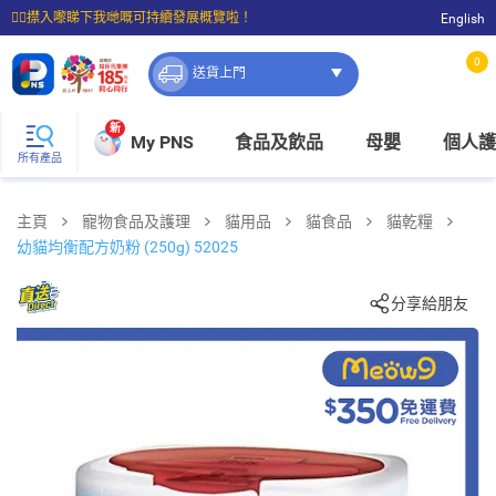
☝🏼㩒入嚟睇下我哋嘅可持續發展概覽啦！
English
⭐購物滿$399即享免費送貨；滿$100即可免費店取。
0
送貨上門
新
My PNS
食品及飲品
母嬰
個人護
所有產品
主頁
寵物食品及護理
貓用品
貓食品
貓乾糧
幼貓均衡配方奶粉 (250g) 52025
分享給朋友