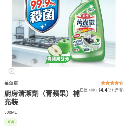
萬潔靈
4.4
已售 40K+
(21 評價)
廚房清潔劑（青蘋果）補
充裝
500ML
有貨