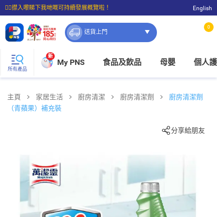
☝🏼㩒入嚟睇下我哋嘅可持續發展概覽啦！
English
⭐購物滿$399即享免費送貨；滿$100即可免費店取。
0
送貨上門
新
My PNS
食品及飲品
母嬰
個人護
所有產品
主頁
家居生活
廚房清潔
廚房清潔劑
廚房清潔劑
（青蘋果）補充裝
分享給朋友